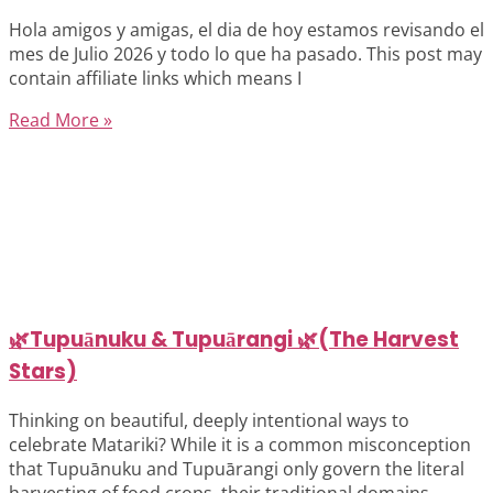
Hola amigos y amigas, el dia de hoy estamos revisando el
mes de Julio 2026 y todo lo que ha pasado. This post may
contain affiliate links which means I
Read More »
🌿Tupuānuku & Tupuārangi 🌿(The Harvest
Stars)
Thinking on beautiful, deeply intentional ways to
celebrate Matariki? While it is a common misconception
that Tupuānuku and Tupuārangi only govern the literal
harvesting of food crops, their traditional domains