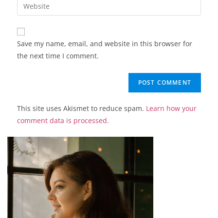
Enter
to
address
your
comment
to
website
comment
URL
Save my name, email, and website in this browser for
(optional)
the next time I comment.
This site uses Akismet to reduce spam.
Learn how your
comment data is processed.