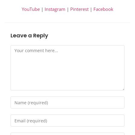
YouTube
|
Instagram
|
Pinterest
|
Facebook
Leave a Reply
Comment
Enter
your
name
Enter
or
your
username
email