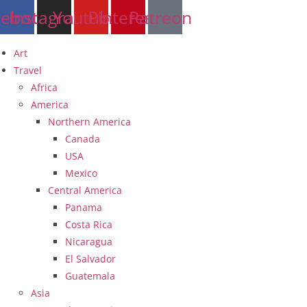
Skip
cebook
Instagram
Youtube
Pinterest
Patreon
to
content
Art
Travel
Africa
America
Northern America
Canada
USA
Mexico
Central America
Panama
Costa Rica
Nicaragua
El Salvador
Guatemala
Asia